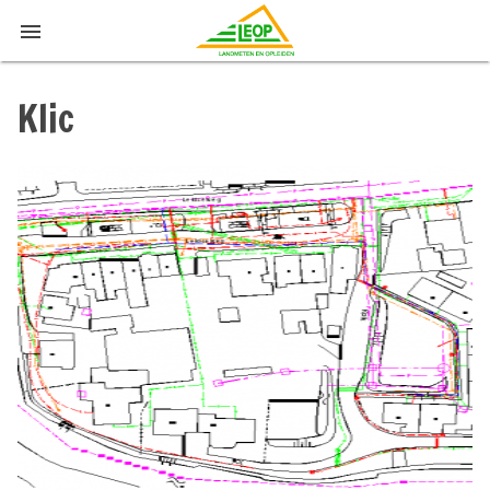

Klic