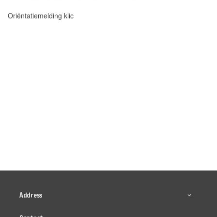
Oriëntatiemelding klic
Address